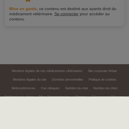
Mise en garde
, ce contenu est destiné aux ayants droit du
médicament vétérinaire.
Se connecter
pour accéder au
contenu.
Mentions légales de nos médicaments vétérinaires
Site corporate Virbac
Mentions légales du site
Données personnelles
Politique de cookies
Webconférences
Cas cliniques
Nutrition du chat
Nutrition du chien
Stérilisation du chien
Oligo-éléments bovins
Sitemap
Gérer mes préférences
Le site Virbac Pro est un outil d'information et de communication
promotionnelle à destination des professionnels de la santé animale
Numéro d'autorisation : AP 2026/5025
Copyright © 1999,
2026
Virbac. All rights reserved