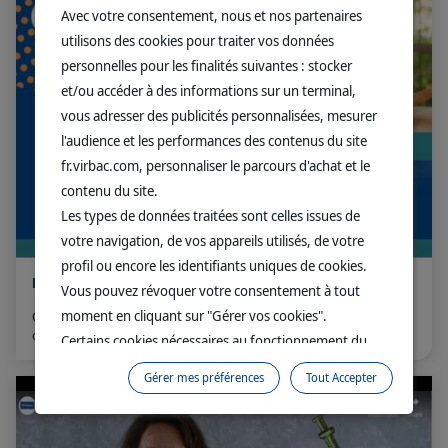
Avec votre consentement, nous et nos partenaires
utilisons des cookies pour traiter vos données
personnelles pour les finalités suivantes : stocker
et/ou accéder à des informations sur un terminal,
vous adresser des publicités personnalisées, mesurer
l'audience et les performances des contenus du site
fr.virbac.com, personnaliser le parcours d'achat et le
contenu du site.
Les types de données traitées sont celles issues de
votre navigation, de vos appareils utilisés, de votre
profil ou encore les identifiants uniques de cookies.
Reprise de la vaccination post-confinement
Vous pouvez révoquer votre consentement à tout
moment en cliquant sur "Gérer vos cookies".
Comment gérer la reprise de la vaccination post-
confinement ? Visionnez le replay de notre webconférence.
Certains cookies nécessaires au fonctionnement du
site sont déposés sans votre consentement. Ils
Gérer mes préférences
Tout Accepter
permettent et facilitent votre navigation sur le site. En
cliquant sur “Continuer sans accepter” aucun cookie
soumis à votre consentement ne sera déposé.