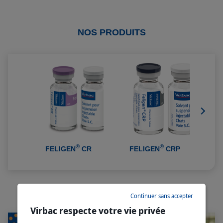
NOS PRODUITS
®
®
FELIGEN
CR
FELIGEN
CRP
NOS ARTICLES ASSOCIÉS
Continuer sans accepter
Virbac respecte votre vie privée