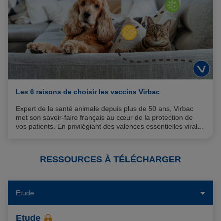
Les 6 raisons de choisir les vaccins Virbac
Expert de la santé animale depuis plus de 50 ans, Virbac
met son savoir-faire français au cœur de la protection de
vos patients. En privilégiant des valences essentielles virales
12
(CHP et CRP) 100% vivantes
pour une immunité
complète, notre gamme répond aux exigences du terrain.
De l'immunité de trois ans à la spécificité de la souche FCV-
RESSOURCES À TÉLÉCHARGER
F9 en passant par une protection dès trois semaines,
découvrez les six raisons de choisir nos vaccins pour votre
pratique quotidienne.
Etude
Etude