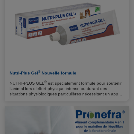
®
Nutri-Plus Gel
Nouvelle formule
®
NUTRI-PLUS GEL
est spécialement formulé pour soutenir
l’animal lors d’effort physique intense ou durant des
situations physiologiques particulières nécessitant un apport
1
accru en énergie. Grâce à son excellente appétence
,
®
NUTRI-PLUS GEL
est un produit facile d’utilisation et
apprécié des chiens et des chats, même lors de perte
d’appétit. Depuis plus de 30 ans, près de 4 000 vétérinaires
®
nous font confiance et utilisent NUTRI-PLUS GEL