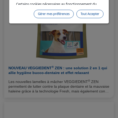
Certains cookies nécessaires au fonctionnement du
site sont déposés sans votre consentement. Ils
Gérer mes préférences
Tout Accepter
permettent et facilitent votre navigation sur le site. En
cliquant sur “Continuer sans accepter” aucun cookie
soumis à votre consentement ne sera déposé.
Pour plus d'informations, vous pouvez consulter
notre
Politique de protection des données
et notre
Politique cookies
.
®
NOUVEAU VEGGIEDENT
ZEN : une solution 2 en 1 qui
allie hygiène bucco-dentaire et effet relaxant
®
Les nouvelles lamelles à mâcher VEGGIEDENT
ZEN
permettent de lutter contre la plaque dentaire et la mauvaise
haleine grâce à la technologie Fresh, mais également contre
le stress.