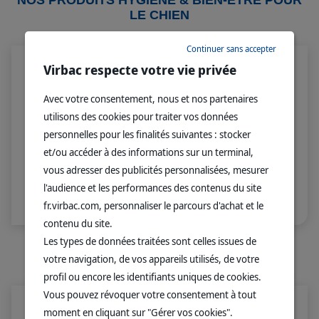
NOS PRODUITS HYGIENE & BIEN-ÊTRE POUR
LE CHIEN
Continuer sans accepter
Virbac respecte votre vie privée
Avec votre consentement, nous et nos partenaires
utilisons des cookies pour traiter vos données
personnelles pour les finalités suivantes : stocker
et/ou accéder à des informations sur un terminal,
vous adresser des publicités personnalisées, mesurer
TM
TM
ALLERDERM
ALLEREDERM
l'audience et les performances des contenus du site
shampoing
Foam Cleanser
fr.virbac.com, personnaliser le parcours d'achat et le
peau normale
contenu du site.
Les types de données traitées sont celles issues de
NOS ACTUS
votre navigation, de vos appareils utilisés, de votre
profil ou encore les identifiants uniques de cookies.
Vous pouvez révoquer votre consentement à tout
moment en cliquant sur "Gérer vos cookies".