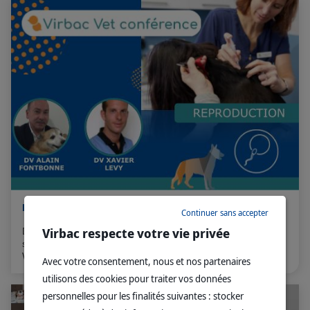
La reproduction, ce n'est pas si mâle
Continuer sans accepter
Virbac respecte votre vie privée
Découvrez les avantages et les inconvénients de la
stérilisation chez la chienne en visionnant le replay de notre
WebConférence
Avec votre consentement, nous et nos partenaires
utilisons des cookies pour traiter vos données
personnelles pour les finalités suivantes : stocker