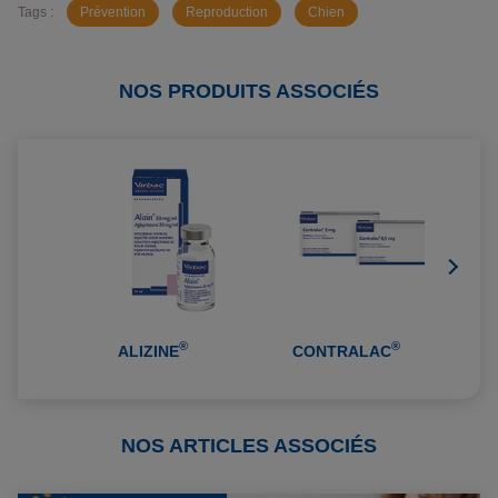
Tags :
Prévention
Reproduction
Chien
NOS PRODUITS ASSOCIÉS
®
®
ALIZINE
CONTRALAC
S
NOS ARTICLES ASSOCIÉS