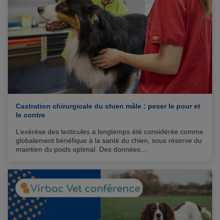
Castration chirurgicale du chien mâle : peser le pour et
le contre
L’exérèse des testicules a longtemps été considérée comme
globalement bénéfique à la santé du chien, sous réserve du
maintien du poids optimal. Des données
d’épidémiosurveillance récentes montrent que ce n’est pas
systématiquement le cas : pour chaque individu, les risques
associés à cette intervention en matière de santé physique
et comportementale de l’animal méritent d’être mis en
balance avec les effets positifs attendus.