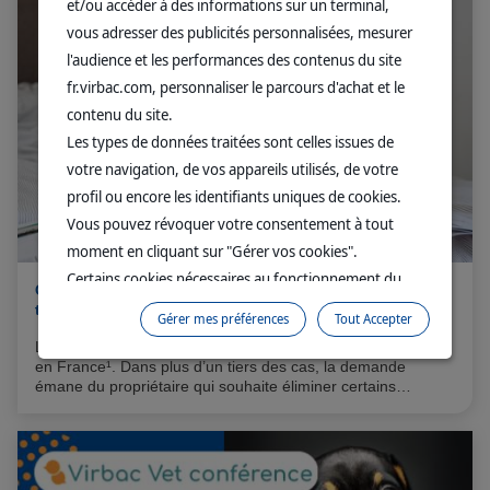
et/ou accéder à des informations sur un terminal,
vous adresser des publicités personnalisées, mesurer
l'audience et les performances des contenus du site
fr.virbac.com, personnaliser le parcours d'achat et le
contenu du site.
Les types de données traitées sont celles issues de
votre navigation, de vos appareils utilisés, de votre
profil ou encore les identifiants uniques de cookies.
Vous pouvez révoquer votre consentement à tout
moment en cliquant sur "Gérer vos cookies".
Certains cookies nécessaires au fonctionnement du
Chiens mâles : la castration chirurgicale est-elle
site sont déposés sans votre consentement. Ils
toujours la meilleure solution ?
Gérer mes préférences
Tout Accepter
permettent et facilitent votre navigation sur le site. En
La proportion de chiens mâles castrés serait d’environ 30 %
cliquant sur “Continuer sans accepter” aucun cookie
en France¹. Dans plus d’un tiers des cas, la demande
soumis à votre consentement ne sera déposé.
émane du propriétaire qui souhaite éliminer certains
comportements indésirables chez son chien (fugues,
Pour plus d'informations, vous pouvez consulter
poursuite des chiennes, agressivité envers des
notre
Politique de protection des données
et notre
congénères…) tandis que les vétérinaires sont à l’origine de
cette recommandation pour 20 % des chiens mâles². Éviter
Politique cookies
.
que le chien ne se reproduise ne préoccupe que 13 % des