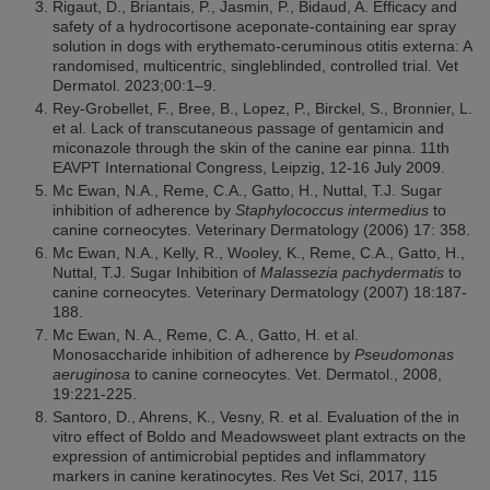
Rigaut, D., Briantais, P., Jasmin, P., Bidaud, A. Efficacy and
safety of a hydrocortisone aceponate-containing ear spray
solution in dogs with erythemato-ceruminous otitis externa: A
randomised, multicentric, singleblinded, controlled trial. Vet
Dermatol. 2023;00:1–9.
Rey-Grobellet, F., Bree, B., Lopez, P., Birckel, S., Bronnier, L.
et al. Lack of transcutaneous passage of gentamicin and
miconazole through the skin of the canine ear pinna. 11th
EAVPT International Congress, Leipzig, 12-16 July 2009.
Mc Ewan, N.A., Reme, C.A., Gatto, H., Nuttal, T.J. Sugar
inhibition of adherence by
Staphylococcus intermedius
to
canine corneocytes. Veterinary Dermatology (2006) 17: 358.
Mc Ewan, N.A., Kelly, R., Wooley, K., Reme, C.A., Gatto, H.,
Nuttal, T.J. Sugar Inhibition of
Malassezia pachydermatis
to
canine corneocytes. Veterinary Dermatology (2007) 18:187-
188.
Mc Ewan, N. A., Reme, C. A., Gatto, H. et al.
Monosaccharide inhibition of adherence by
Pseudomonas
aeruginosa
to canine corneocytes. Vet. Dermatol., 2008,
19:221-225.
Santoro, D., Ahrens, K., Vesny, R. et al. Evaluation of the in
vitro effect of Boldo and Meadowsweet plant extracts on the
expression of antimicrobial peptides and inflammatory
markers in canine keratinocytes. Res Vet Sci, 2017, 115