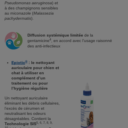
Pseudomonas aeruginosa
) et
à des champignons sensibles
au miconazole (
Malassezia
pachydermatis
).
Diffusion systémique limitée
de la
4
gentamicine
, en accord avec l’usage raisonné
des anti-infectieux
®
Epiotic
: le nettoyant
auriculaire pour chien et
chat à utiliser en
complément d’un
traitement ou pour
l’hygiène régulière
Un nettoyant auriculaire
éliminant les débris cellulaires,
l’excès de cérumen et
neutralisant les odeurs
désagréables. Contient la
5, 6, 7, 8, 9,
Technologie SIS
10