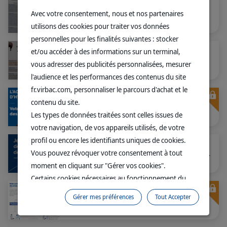
Avec votre consentement, nous et nos partenaires
Poster - Easotic vs Neptra
utilisons des cookies pour traiter vos données
personnelles pour les finalités suivantes : stocker
et/ou accéder à des informations sur un terminal,
Poster - Cortotic vs Osurnia
vous adresser des publicités personnalisées, mesurer
l'audience et les performances des contenus du site
fr.virbac.com, personnaliser le parcours d'achat et le
contenu du site.
[Brochure] L'acéponate d'hydrocortisone (AHC)
Les types de données traitées sont celles issues de
votre navigation, de vos appareils utilisés, de votre
profil ou encore les identifiants uniques de cookies.
Vous pouvez révoquer votre consentement à tout
[Dépliant propriétaire] Je prends soin des oreilles de mon chien
moment en cliquant sur "Gérer vos cookies".
Certains cookies nécessaires au fonctionnement du
site sont déposés sans votre consentement. Ils
Gérer mes préférences
Tout Accepter
Arbre décisionnel OTIC
permettent et facilitent votre navigation sur le site. En
cliquant sur “Continuer sans accepter” aucun cookie