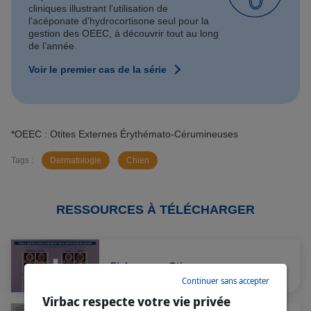
cliniques illustrant l'utilisation de
l'acéponate d'hydrocortisone seul pour la
gestion des OEEC, à découvrir tout au long
de l’année.
Voir le premier cas de la série
*OEEC : Otites Externes Érythémato-Cérumineuses
Tags :
Dermatologie
Chien
RESSOURCES À TÉLÉCHARGER
Fiche score Otis
Continuer sans accepter
Virbac respecte votre vie privée