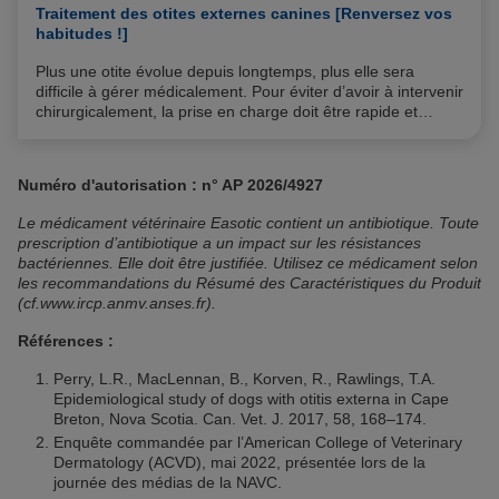
Traitement des otites externes canines [Renversez vos
habitudes !]
Plus une otite évolue depuis longtemps, plus elle sera
difficile à gérer médicalement. Pour éviter d’avoir à intervenir
chirurgicalement, la prise en charge doit être rapide et
systématique. Cette affection n’est jamais banale : dans la
plupart des cas de chien référés pour otite, l’inflammation
initiale avait été négligée.
Numéro d'autorisation :
n° AP 2026/4927
Le médicament vétérinaire Easotic contient un antibiotique. Toute
prescription d’antibiotique a un impact sur les résistances
bactériennes. Elle doit être justifiée. Utilisez ce médicament selon
les recommandations du Résumé des Caractéristiques du Produit
(cf.www.ircp.anmv.anses.fr).
Références :
Perry, L.R., MacLennan, B., Korven, R., Rawlings, T.A.
Epidemiological study of dogs with otitis externa in Cape
Breton, Nova Scotia. Can. Vet. J. 2017, 58, 168–174.
Enquête commandée par l’American College of Veterinary
Dermatology (ACVD), mai 2022, présentée lors de la
journée des médias de la NAVC.