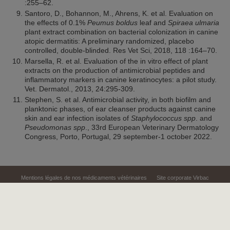
:255–62.
Santoro, D., Bohannon, M., Ahrens, K. et al. Evaluation on
the effects of 0.1%
Peumus boldus
leaf and
Spiraea ulmaria
plant extract combination on bacterial colonization in canine
atopic dermatitis: A preliminary randomized, placebo
controlled, double-blinded. Res Vet Sci, 2018, 118 :164–70.
Marsella, R. et al. Evaluation of the in vitro effect of plant
extracts on the production of antimicrobial peptides and
inflammatory markers in canine keratinocytes: a pilot study.
Vet. Dermatol., 2013, 24:295-309.
Stephen, S. et al. Antimicrobial activity, in both biofilm and
planktonic phases, of ear cleanser products against canine
skin and ear infection isolates of
Staphylococcus spp
. and
Pseudomonas spp
., 33rd European Veterinary Dermatology
Congress, Porto, Portugal, 29 september-1 october 2022.
Mentions légales de nos médicaments vétérinaires
Site corporate Virbac
Mentions légales du site
Données personnelles
Politique de cookies
Webconférences
Cas cliniques
Nutrition du chat
Nutrition du chien
Stérilisation du chien
Oligo-éléments bovins
Sitemap
Gérer mes préférences