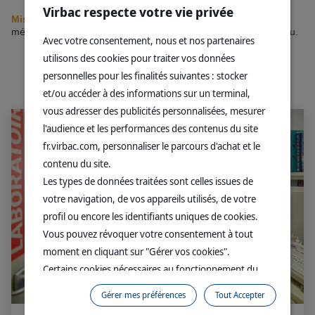
Virbac respecte votre vie privée
Mise en garde
, ce contenu est destiné aux ayants droit du
médicament vétérinaire.
Se connecter
pour accéder au contenu.
Avec votre consentement, nous et nos partenaires
utilisons des cookies pour traiter vos données
personnelles pour les finalités suivantes : stocker
VOIR AUSSI...
et/ou accéder à des informations sur un terminal,
vous adresser des publicités personnalisées, mesurer
l'audience et les performances des contenus du site
fr.virbac.com, personnaliser le parcours d'achat et le
contenu du site.
Les types de données traitées sont celles issues de
votre navigation, de vos appareils utilisés, de votre
profil ou encore les identifiants uniques de cookies.
Vous pouvez révoquer votre consentement à tout
moment en cliquant sur "Gérer vos cookies".
Certains cookies nécessaires au fonctionnement du
site sont déposés sans votre consentement. Ils
Gérer mes préférences
Tout Accepter
permettent et facilitent votre navigation sur le site. En