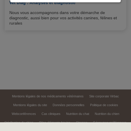
cliquant sur “Continuer sans accepter” aucun cookie
Vet Diag : Analyses et diagnostic
soumis à votre consentement ne sera déposé.
Nous vous accompagnons dans votre démarche de
Pour plus d'informations, vous pouvez consulter
diagnostic, aussi bien pour vos activités canines, félines et
rurales
notre
Politique de protection des données
et notre
Politique cookies
.
Mentions légales de nos médicaments vétérinaires
Site corporate Virbac
Mentions légales du site
Données personnelles
Politique de cookies
Webconférences
Cas cliniques
Nutrition du chat
Nutrition du chien
Stérilisation du chien
Oligo-éléments bovins
Sitemap
Gérer mes préférences