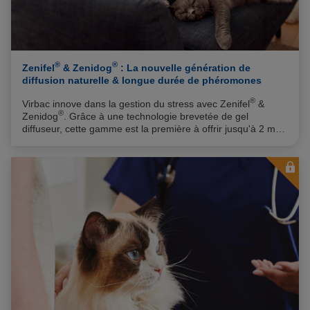
®
®
Zenifel
& Zenidog
: La nouvelle génération de
diffusion naturelle & longue durée de phéromones
®
Virbac innove dans la gestion du stress avec Zenifel
&
®
Zenidog
. Grâce à une technologie brevetée de gel
diffuseur, cette gamme est la première à offrir jusqu'à 2 mois
d'efficacité en totale autonomie, sans électricité. Le collier
dispose d'une autre technologie brevetée garantissant 3
mois d'autonomie pour un apaisement au plus près du chien
en toutes circonstances.