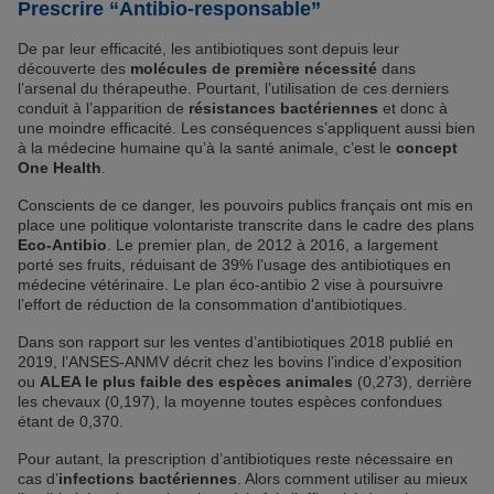
Prescrire “Antibio-responsable”
De par leur efficacité, les antibiotiques sont depuis leur
découverte des
molécules de première nécessité
dans
l’arsenal du thérapeuthe. Pourtant, l’utilisation de ces derniers
conduit à l’apparition de
résistances bactériennes
et donc à
une moindre efficacité. Les conséquences s’appliquent aussi bien
à la médecine humaine qu’à la santé animale, c’est le
concept
One Health
.
Conscients de ce danger, les pouvoirs publics français ont mis en
place une politique volontariste transcrite dans le cadre des plans
Eco-Antibio
. Le premier plan, de 2012 à 2016, a largement
porté ses fruits, réduisant de 39% l’usage des antibiotiques en
médecine vétérinaire. Le plan éco-antibio 2 vise à poursuivre
l’effort de réduction de la consommation d'antibiotiques.
Dans son rapport sur les ventes d’antibiotiques 2018 publié en
2019, l’ANSES-ANMV décrit chez les bovins l’indice d’exposition
ou
ALEA le plus faible des espèces animales
(0,273), derrière
les chevaux (0,197), la moyenne toutes espèces confondues
étant de 0,370.
Pour autant, la prescription d’antibiotiques reste nécessaire en
cas d’
infections bactériennes
. Alors comment utiliser au mieux