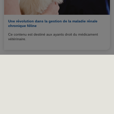
Une révolution dans la gestion de la maladie rénale
chronique féline
Ce contenu est destiné aux ayants droit du médicament
vétérinaire.
Pour y accéder, connectez-vous via "Mon compte".
Mentions légales de nos médicaments vétérinaires
Site corporate Virbac
Mentions légales du site
Données personnelles
Politique de cookies
Webconférences
Cas cliniques
Nutrition du chat
Nutrition du chien
Stérilisation du chien
Oligo-éléments bovins
Sitemap
Gérer mes préférences
Le site Virbac Pro est un outil d'information et de communication
promotionnelle à destination des professionnels de la santé animale
Numéro d'autorisation : AP 2026/5025
Copyright © 1999,
2026
Virbac. All rights reserved