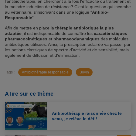
l’antibiothérapie, en cherchant à la fois l’efficacité du traitement et
la moindre induction de résistance? C’est la question qui incombe
au vétérinaire, s’inscrivant dans une logique “
Antibio-
Responsable
”.
Afin de mettre en place la
thérapie antibiotique la plus
adaptée
, il est indispensable de connaître les
caractéristiques
pharmacocinétiques
et
pharmacodynamiques
des molécules
antibiotiques utilisées. Ainsi, la prescription éclairée va passer par
les notions classiques de spectre d’activité et de sensibilité, mais
également de diffusion et d’élimination.
Tags :
Antibiothérapie responsable
Bovin
A lire sur ce thème
Antibiothérapie raisonnée chez le
veau, je relève le défi!