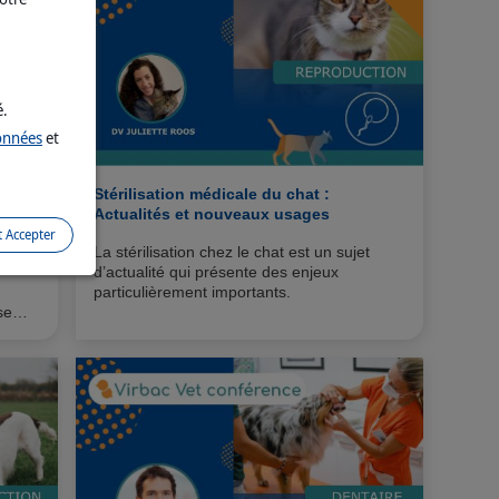
é.
données
et
tite
Stérilisation médicale du chat :
 le
Actualités et nouveaux usages
t Accepter
La stérilisation chez le chat est un sujet
d’actualité qui présente des enjeux
particulièrement importants.
se
c vers
 le