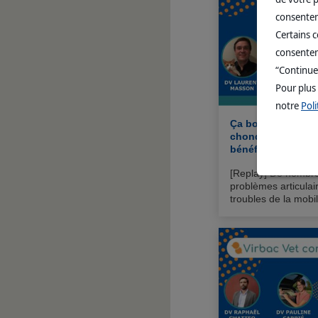
consentem
Certains 
consenteme
“Continue
Pour plus
notre
Poli
Ça bouge du côté
chondroprotecteur
bénéfices et actua
[Replay] De nombre
problèmes articula
troubles de la mobil
des traumatismes o
sont autant de fact
ces troubles fréque
multimodale par le v
nécessaire, dans la
chondroprotecteurs 