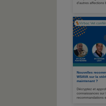
d'autres affections
reste un défi en cli
Nouvelles recomm
WSAVA sur la stéri
maintenant ?
Décryptez et appro
connaissances sur 
recommandations e
stérilisation de la