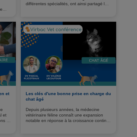
différentes spécialités, ont ainsi partagé leur
le
expertise sur ce sujet transverse qu’est la
stérilisation. Nous vous invitons à explorer
également la stérilisation sous toutes ses
facettes !
en et
Les clés d'une bonne prise en charge du
chat âgé
ie
Depuis plusieurs années, la médecine
l et
vétérinaire féline connaît une expansion
ns si
notable en réponse à la croissance continue
de la population de chats en France, ainsi
qu'à l'évolution des profils et des modes de