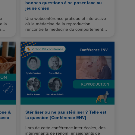
bonnes questions à se poser face au
jeune chien
ne
Une webconférence pratique et interactive
e la
où la médecine de la reproduction
e
rencontre la médecine du comportement
 de
pour une approche sur-mesure du jeune
chien.
cose &
Stériliser ou ne pas stériliser ? Telle est
 avec
la question [Conférence ENV]
Lors de cette conférence inter écoles, des
intervenants de renom, enseignants de