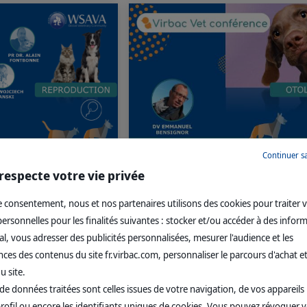
Continuer s
tions internationales
Renversez vos habitudes de traite
respecte votre vie privée
 la reproduction -
des otites externes canines !
tiques conseillées par
Les otites externes concernent jusqu'à
 consentement, nous et nos partenaires utilisons des cookies pour traiter 
1
r du Comité de Contrôle
20%
de la population canine. Leur
rsonnelles pour les finalités suivantes : stocker et/ou accéder à des infor
 Virbac a organisé le 17
pathogénie fait intervenir de nombreu
l, vous adresser des publicités personnalisées, mesurer l'audience et les
binaire au cours duquel
facteurs (primaires, prédisposants,
aires internationaux de
secondaires, perpétuants).
es des contenus du site fr.virbac.com, personnaliser le parcours d'achat et
es points clés de ces
u site.
nrichis d'informations
de données traitées sont celles issues de votre navigation, de vos appareils u
rofil ou encore les identifiants uniques de cookies. Vous pouvez révoquer 