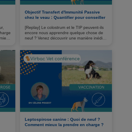
Objectif Transfert d'Immunité Passive
chez le veau : Quantifier pour conseiller
ur,
[Replay] Le colostrum et le TIP peuvent-ils
charge
encore nous apprendre quelque chose de
 mieux
neuf ? Venez découvrir une manière inédite
d’appréhender le colostrum avec le Pr S.
Buczinski et le Dr J.P. Gartioux.
Leptospirose canine : Quoi de neuf ?
Comment mieux la prendre en charge ?