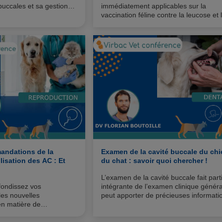
 buccales et sa gestion
immédiatement applicables sur la
nique.
vaccination féline contre la leucose et 
coryza ?
andations de la
Examen de la cavité buccale du chi
lisation des AC : Et
du chat : savoir quoi chercher !
L’examen de la cavité buccale fait part
fondissez vos
intégrante de l’examen clinique généra
les nouvelles
peut apporter de précieuses informatio
n matière de
l’on sait où et quoi chercher.
 WSAVA, publiées en mai !