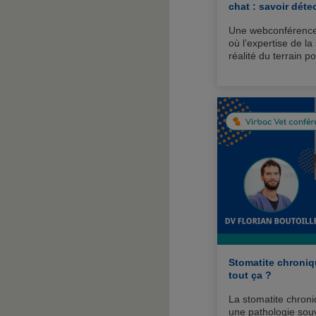
chat : savoir déte
Une webconférence 
où l’expertise de la
réalité du terrain 
adaptée du stress 
compagnie.
Stomatite chroniqu
tout ça ?
La stomatite chroni
une pathologie sou