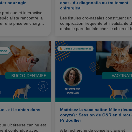
cter pour agir
chat : du diagnostic au traitement
chirurgical
pratique et interactive
 spécialiste rencontre la
Les fistules oro-nasales constituent u
pour une prise en charge
complication fréquente et invalidante d
des animaux de
maladie parodontale chez le chien et l
chat, mais peuvent également résulter
lyses apicales ou de malocclusions
complexes.
e : et le chien dans
Maîtrisez la vaccination féline (leu
coryza) : Session de Q&R en direct
Pr Boullier
que ulcéreuse canine est
vent confondue avec
A la recherche de conseils clairs et