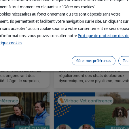
ent à tout moment en cliquant sur "Gérer vos cookies".
cookies nécessaires au fonctionnement du site sont déposés sans votre
nt. Ils permettent et facilitent votre navigation sur le site. En cliquant sur
r sans accepter” aucun cookie soumis à votre consentement ne sera dépos
 d'informations, vous pouvez consulter notre
Politique de protection des 
tique cookies
.
 des
Prise en charge de la gingivo-stoma
s ! [Ingrédients,
chronique féline, un challenge pour
Gérer mes préférences
Tou
lité]
praticien !
ux chiens souffrent de
Les propriétaires vous présentent
ires engendrant des
régulièrement des chats douloureux,
ité. L’âge, le surpoids,
dysorexiques, avec ptyalisme, mauvai
u certaines pathologies
haleine, gingivite et lésions ulcéro
eurs qui prédisposent à
prolifératives orientant votre diagnosti
nts. Une prise en charge
une gingivo-stomatite chronique. Votre
étérinaire est alors
challenge est alors de mettre en place
quelle les
traitement multimodal adapté.
ont toute leur place.