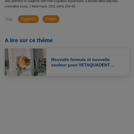
and attention in subjects with mild cognitive impairment: a double-blind placebo-
controlled study. J Med Food. 2011 14(4):334-43
Tags :
Hygiène
Chien
A lire sur ce thème
Nouvelle formule et nouvelle
couleur pour VETAQUADENT
™
FRESH