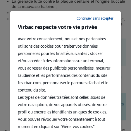
La grenade lutte contre la plaque dentaire et l’origine buccale
de la mauvaise haleine ;
Ll’erythritol apporte son effet fraicheur ;
Continuer sans accepter
L’inuline, aide au maintien de l’équilibre de la flore intestinale,
luttant ainsi contre l’origine digestive de la mauvaise haleine.
Virbac respecte votre vie privée
Avec votre consentement, nous et nos partenaires
utilisons des cookies pour traiter vos données
personnelles pour les finalités suivantes : stocker
et/ou accéder à des informations sur un terminal,
vous adresser des publicités personnalisées, mesurer
l'audience et les performances des contenus du site
fr.virbac.com, personnaliser le parcours d'achat et le
contenu du site.
Les types de données traitées sont celles issues de
votre navigation, de vos appareils utilisés, de votre
profil ou encore les identifiants uniques de cookies.
Vous pouvez révoquer votre consentement à tout
moment en cliquant sur "Gérer vos cookies".
®