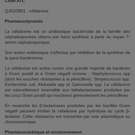
Code ATC
QJ01DB01 : céfalexine
Pharmacodynamie
La céfalexine est un antibiotique bactéricide de la famille des
céphalosporines obtenu par hémi synthèse à partir du noyau 7-
amino céphalosporique.
Son action antibiotique s'effectue par inhibition de la synthèse de
la paroi bactérienne.
La céfalexine est active contre une grande majorité de bactéries
à Gram positif et à Gram négatif comme :
Staphylococcus
spp
(dont les souches résistantes à la pénicilline),
Streptococcus
spp,
Escherichia coli
,
Klebsiella
spp et
Salmonella
spp. La céfalexine
est naturellement insensible aux bétalactamases produites par
les cocci Gram positif qui inactivent généralement les pénicillines.
En revanche les β-lactamases produites par les bacilles Gram
négatif peuvent inhiber la céfalexine par hydrolyse du cycle β-
lactame. Cette résistance est transmise par voie plasmidique ou
chromosomique.
Pharmacocinétique et environnement