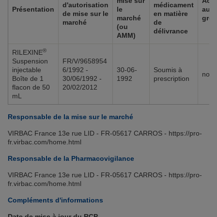
mise sur
Acce
d'autorisation
médicament
Présentation
le
aux
de mise sur le
en matière
marché
gro
marché
de
(ou
délivrance
AMM)
®
RILEXINE
Suspension
FR/V/9658954
injectable
6/1992 -
30-06-
Soumis à
non
Boîte de 1
30/06/1992 -
1992
prescription
flacon de 50
20/02/2012
mL
Responsable de la mise sur le marché
VIRBAC France 13e rue LID - FR-05617 CARROS - https://pro-
fr.virbac.com/home.html
Responsable de la Pharmacovigilance
VIRBAC France 13e rue LID - FR-05617 CARROS - https://pro-
fr.virbac.com/home.html
Compléments d'informations
Date de mise à jour du RCP