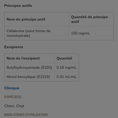
Principes actifs
Quantité de principe
Nom du principe actif
actif
Céfalexine (sous forme de
150 mg/mL
monohydrate)
Excipients
Nom de l'excipient
Quantité
Butylhydroxyanisole (E320)
0.18 mg/mL
Alcool benzylique (E1519)
0.01 mL/mL
Clinique
ESPÈCE(S)
Chien, Chat
INDICATIONS D'UTILISATION