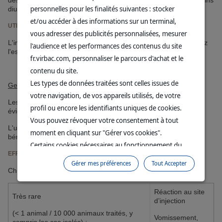
des antibiotiques polypeptidiques, les aminoglycosides et certains
personnelles pour les finalités suivantes : stocker
diurétiques (furosémide) peut accroître la néphrotoxicité.
et/ou accéder à des informations sur un terminal,
UTILISATION EN CAS DE GRAVIDITÉ DE LACTATION OU DE PONTE
vous adresser des publicités personnalisées, mesurer
L'innocuité du médicament vétérinaire n'a pas été évaluée chez
l'audience et les performances des contenus du site
l'espèce de destination.
fr.virbac.com, personnaliser le parcours d'achat et le
contenu du site.
Les types de données traitées sont celles issues de
Gestation :
votre navigation, de vos appareils utilisés, de votre
Les études de laboratoire sur les animaux n'ont pas mis en
profil ou encore les identifiants uniques de cookies.
évidence d'effets tératogènes de la céfalexine.
Vous pouvez révoquer votre consentement à tout
L'utilisation ne doit se faire qu’après évaluation du rapport
moment en cliquant sur "Gérer vos cookies".
bénéfice/risque établie par le vétérinaire responsable.
Certains cookies nécessaires au fonctionnement du
EFFETS INDÉSIRABLES
site sont déposés sans votre consentement. Ils
Gérer mes préférences
Tout Accepter
permettent et facilitent votre navigation sur le site. En
Chiens et chats :
cliquant sur “Continuer sans accepter” aucun cookie
Réaction au site
soumis à votre consentement ne sera déposé.
Très rare
d’injection
Pour plus d'informations, vous pouvez consulter
(< 1 animal / 10 000 animaux traités, y
Vomissement,
notre
Politique de protection des données
et notre