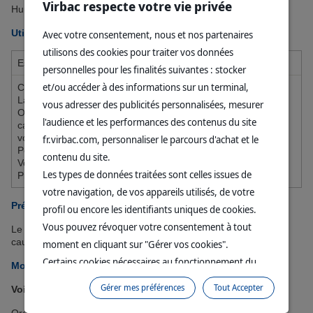
Virbac respecte votre vie privée
Humidité ..... 69 %
Utilisation pour l'espèce
Avec votre consentement, nous et nos partenaires
utilisons des cookies pour traiter vos données
Espèce
Utilisation pour l'espèce
personnelles pour les finalités suivantes : stocker
et/ou accéder à des informations sur un terminal,
Cheval,
Solution orale apportant des minéraux et
Lapin,
vous adresser des publicités personnalisées, mesurer
oligo-éléments pour des besoins spécifiques
Oiseaux de
pendant les périodes de forte production
l'audience et les performances des contenus du site
cage et de
(reproduction, ponte, lactation,
volière,
fr.virbac.com, personnaliser le parcours d'achat et le
engraissement) ou en cas de carence en
Porcins,
contenu du site.
minéraux.
Volaille,
Les types de données traitées sont celles issues de
Pigeon
votre navigation, de vos appareils utilisés, de votre
Précaution d'emploi
profil ou encore les identifiants uniques de cookies.
Vous pouvez révoquer votre consentement à tout
Le niveau de cuivre dans cet aliment peut être
cause d’intoxication pour certaines races de moutons.
moment en cliquant sur "Gérer vos cookies".
Certains cookies nécessaires au fonctionnement du
Mode d'emploi
site sont déposés sans votre consentement. Ils
Gérer mes préférences
Tout Accepter
Voie(s) d'utilisation
permettent et facilitent votre navigation sur le site. En