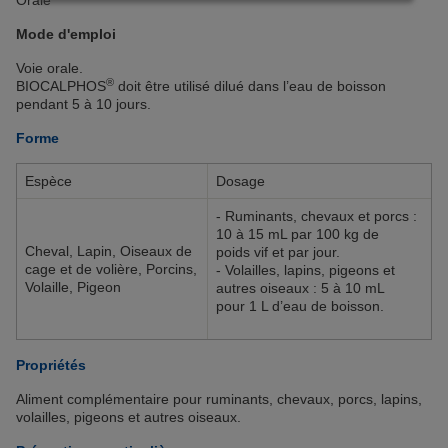
cliquant sur “Continuer sans accepter” aucun cookie
Orale
soumis à votre consentement ne sera déposé.
Mode d'emploi
Pour plus d'informations, vous pouvez consulter
Voie orale.
notre
Politique de protection des données
et notre
®
BIOCALPHOS
doit être utilisé dilué dans l’eau de boisson
Politique cookies
.
pendant 5 à 10 jours.
Forme
Espèce
Dosage
- Ruminants, chevaux et porcs :
10 à 15 mL par 100 kg de
Cheval, Lapin, Oiseaux de
poids vif et par jour.
cage et de volière, Porcins,
- Volailles, lapins, pigeons et
Volaille, Pigeon
autres oiseaux : 5 à 10 mL
pour 1 L d’eau de boisson.
Propriétés
Aliment complémentaire pour ruminants, chevaux, porcs, lapins,
volailles, pigeons et autres oiseaux.