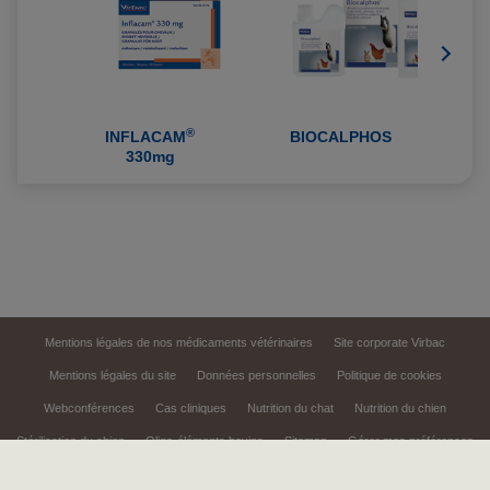
®
INFLACAM
BIOCALPHOS
330mg
Mentions légales de nos médicaments vétérinaires
Site corporate Virbac
Mentions légales du site
Données personnelles
Politique de cookies
Webconférences
Cas cliniques
Nutrition du chat
Nutrition du chien
Stérilisation du chien
Oligo-éléments bovins
Sitemap
Gérer mes préférences
Le site Virbac Pro est un outil d'information et de communication