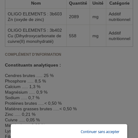
Nom
Quantité
Unité
Catégorie
OLIGO ELEMENTS : 3b603
Additif
2089
mg
Zn (oxyde de zinc)
nutritionnel
OLIGO ELEMENTS : 3b402
Additif
Cu (Dihydroxycarbonate de
558
mg
nutritionnel
cuivre(II) monohydraté)
COMPLÉMENT D'INFORMATION
Constituants analytiques :
Cendres brutes ..... 25 %
Phosphore ..... 8,5 %
Calcium ..... 1,3 %
Magnésium ..... 0,9 %
Sodium ..... 0,7 %
Protéines brutes .....< 0,50 %
Matières grasses brutes .....< 0,50 %
Zinc ..... 0,21 %
Cuivre ..... 0,05 %
Méthionine < 0,02 %
Lysine < 0,01 %
Continuer sans accepter
Fibres brutes .....< 2 %