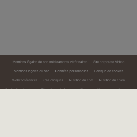
Mentions légales de nos médicaments vétérinaires
Site corporate Virbac
Mentions légales du site
Données personnelles
Politique de cookies
Webconférences
Cas cliniques
Nutrition du chat
Nutrition du chien
Stérilisation du chien
Oligo-éléments bovins
Sitemap
Gérer mes préférences
Le site Virbac Pro est un outil d'information et de communication
promotionnelle à destination des professionnels de la santé animale
Numéro d'autorisation : AP 2026/5025
Copyright © 1999,
2026
Virbac. All rights reserved