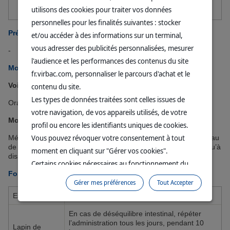
compagnie.
utilisons des cookies pour traiter vos données
personnelles pour les finalités suivantes : stocker
Précaution d'emploi
et/ou accéder à des informations sur un terminal,
vous adresser des publicités personnalisées, mesurer
-
l'audience et les performances des contenus du site
Mode d'emploi
fr.virbac.com, personnaliser le parcours d'achat et le
Voie(s) d'utilisation
contenu du site.
Les types de données traitées sont celles issues de
Orale
votre navigation, de vos appareils utilisés, de votre
Mode d'emploi
profil ou encore les identifiants uniques de cookies.
Vous pouvez révoquer votre consentement à tout
Mélanger 3 mesures de poudre rase (200 mg) dans 45 ml d’eau
de boisson (45 ml = 3 cuillères à soupe d’eau de boisson) jusqu’à
moment en cliquant sur "Gérer vos cookies".
dissolution complète, 3 fois par semaine.
Certains cookies nécessaires au fonctionnement du
Forme
site sont déposés sans votre consentement. Ils
Gérer mes préférences
Tout Accepter
permettent et facilitent votre navigation sur le site. En
Espèce
Dosage
cliquant sur “Continuer sans accepter” aucun cookie
En cas de déséquilibre intestinal, répéter
soumis à votre consentement ne sera déposé.
l’administration tous les jours, pendant 10
Lapin de
Pour plus d'informations, vous pouvez consulter