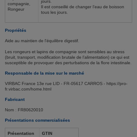
jours.
compagnie,
notre
Politique de protection des données
et notre
Il est conseillé de changer l’eau de boisson
Rongeur
tous les jours.
Politique cookies
.
Propriétés
Aide au maintien de l'équilibre digestif.
Les rongeurs et lapins de compagnie sont sensibles au stress
(bruit, transport, modification brutale de l’alimentation) ce qui est
susceptible de provoquer des perturbations de la flore intestinale.
Responsable de la mise sur le marché
VIRBAC France 13e rue LID - FR-05617 CARROS - https://pro-
fr.virbac.com/home.html
Fabricant
Nom : FR80620010
Présentations commercialisées
Présentation
GTIN