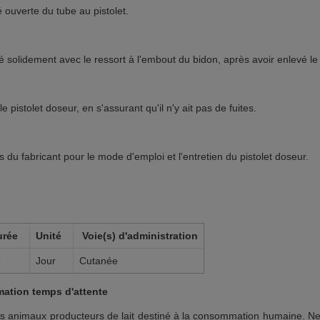
é ouverte du tube au pistolet.
ité solidement avec le ressort à l'embout du bidon, après avoir enlevé l
pistolet doseur, en s'assurant qu'il n'y ait pas de fuites.
ns du fabricant pour le mode d'emploi et l'entretien du pistolet doseur.
urée
Unité
Voie(s) d'administration
8
Jour
Cutanée
ation temps d'attente
les animaux producteurs de lait destiné à la consommation humaine. Ne p