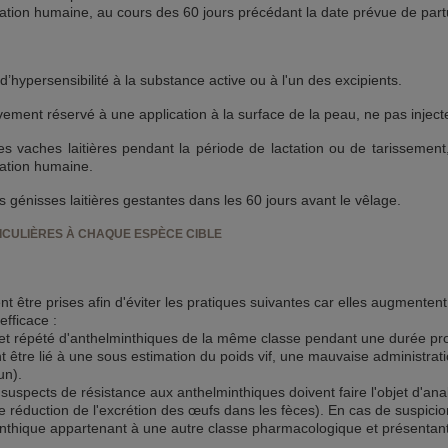
tion humaine, au cours des 60 jours précédant la date prévue de partu
 d’hypersensibilité à la substance active ou à l'un des excipients.
vement réservé à une application à la surface de la peau, ne pas injecte
les vaches laitières pendant la période de lactation ou de tarissement,
ation humaine.
es génisses laitières gestantes dans les 60 jours avant le vêlage.
ICULIÈRES À CHAQUE ESPÈCE CIBLE
t être prises afin d'éviter les pratiques suivantes car elles augmente
efficace :
 et répété d'anthelminthiques de la même classe pendant une durée pr
 être lié à une sous estimation du poids vif, une mauvaise administrat
un).
 suspects de résistance aux anthelminthiques doivent faire l'objet d'an
e réduction de l'excrétion des œufs dans les fèces). En cas de suspicion
inthique appartenant à une autre classe pharmacologique et présentant 