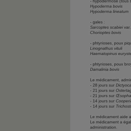
- hypodermose (tous s
Hypoderma bovis
Hypoderma lineatum
- gales :
Sarcoptes scabiei
var
Chorioptes bovis
- phtyrioses, poux piq
Linognathus vituli
Haematopinus euryst
- phtyrioses, poux bro
Damalinia bovis
Le médicament, admini
- 28 jours sur
Dictyoca
- 21 jours sur
Osterta
- 21 jours sur
Œsopha
- 14 jours sur
Cooperi
- 14 jours sur
Trichost
Le médicament aide a
Le médicament a égal
administration.