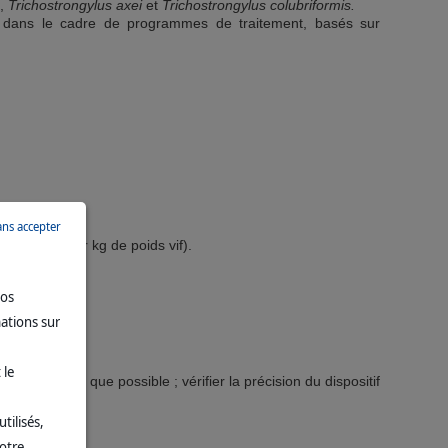
.,
Trichostrongylus axei
et
Trichostrongylus colubriformis.
er dans le cadre de programmes de traitement, basés sur
ans accepter
rmectine par kg de poids vif).
vos
mations sur
 le
i précisément que possible ; vérifier la précision du dispositif
tilisés,
 la queue.
votre