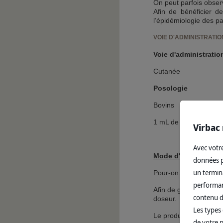
On peut parfois observ
Afin de bénéficier 
l’épidémiologie des pa
VOIE D'ADMINISTRATIO
Voie d'administratio
Cutanée
Posologie
Bovins
1 mL de solution par 
Virbac 
Avec votre
Mode d'administrati
données pe
un termina
Pour-on.
performanc
Afin de garantir l’admi
contenu d
doseur.
Les types 
Le produit doit être a
de votre p