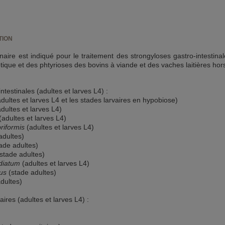
TION
aire est indiqué pour le traitement des strongyloses gastro-intestin
tique et des phtyrioses des bovins à viande et des vaches laitières hors 
ntestinales (adultes et larves L4) :
adultes et larves L4 et les stades larvaires en hypobiose)
adultes et larves L4)
(adultes et larves L4)
briformis
(adultes et larves L4)
adultes)
ade adultes)
(stade adultes)
diatum
(adultes et larves L4)
sus
(stade adultes)
dultes)
ires (adultes et larves L4) :