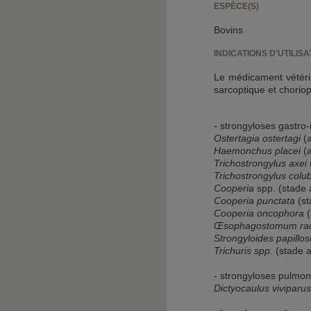
ESPÈCE(S)
Bovins
INDICATIONS D'UTILISA
Le médicament vétérin
sarcoptique et choriop
- strongyloses gastro-i
Ostertagia ostertagi
(
Haemonchus placei
(
Trichostrongylus axei
Trichostrongylus colu
Cooperia
spp. (stade 
Cooperia punctata
(st
Cooperia oncophora
Œsophagostomum ra
Strongyloides papillo
Trichuris spp.
(stade a
- strongyloses pulmona
Dictyocaulus viviparus