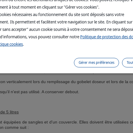
ent à tout moment en cliquant sur "Gérer vos cookies".
cookies nécessaires au fonctionnement du site sont déposés sans votre
e 1 litre
nt. Ils permettent et facilitent votre navigation sur le site. En cliquant sur
équipés d'un dispositif doseur.
r sans accepter” aucun cookie soumis à votre consentement ne sera dépos
spositif doseur au flacon.
 d'informations, vous pouvez consulter notre
Politique de protection des 
tique cookies
.
u gobelet doseur jusqu'à ce que la pointe indique le poids de l'animal à 
 poids supérieur.
calement et vers le haut, puis presser doucement le flacon. Amener le n
Gérer mes préférences
Tou
r le flacon est relâchée, la dose revient automatiquement au bon niveau. 
lacon verticalement lors du remplissage du gobelet doseur et lors de la c
squ'il n'est pas utilisé. A conserver debout.
de 5 litres
t équipées de sangles et d'un couvercle. Elles doivent être utilisées 
don comme suit :