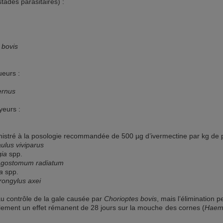
tades parasitaires) :
.
bovis
ueurs :
ernus
yeurs :
stré à la posologie recommandée de 500 µg d’ivermectine par kg de poi
ulus viviparus
gia
spp.
gostomum radiatum
a
spp.
rongylus axei
u contrôle de la gale causée par
Chorioptes bovis
, mais l’élimination p
ement un effet rémanent de 28 jours sur la mouche des cornes (
Haema