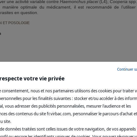
er une activité variable contre
Haemonchus placei
(L4),
Cooperia
spp
de manière optimale du médicament, il est recommandé de l’utilis
rasites en question.
N ET POSOLOGIE
n
Continuer s
10 kg de poids vif (basé sur la posologie recommandée de 500 mcg d’ive
respecte votre vie privée
 consentement, nous et nos partenaires utilisons des cookies pour traiter 
on
:
rsonnelles pour les finalités suivantes : stocker et/ou accéder à des infor
l, vous adresser des publicités personnalisées, mesurer l'audience et les
es des contenus du site fr.virbac.com, personnaliser le parcours d'achat et
nistration d’une posologie correcte, le poids vif doit être déterminé auss
u site.
de données traitées sont celles issues de votre navigation, de vos appareils u
ppliqué sur la ligne dorso-lombaire, à partir du garrot jusqu'à la base de
rofil ou encore les identifiants uniques de cookies. Vous pouvez révoquer 