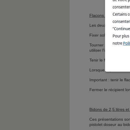
consentem
Certains 
Flacons de 500 mL et d
consenteme
Les deux flacons sont 
“Continue
Fixer solidement le di
Pour plus
notre
Poli
Tourner le couvercle d
utiliser l'indication de
Tenir le flacon verti
Lorsque la pression su
Important : tenir le f
Fermer le récipient lor
Bidons de 2,5 litres et 
Ces présentations son
pistolet doseur au bi