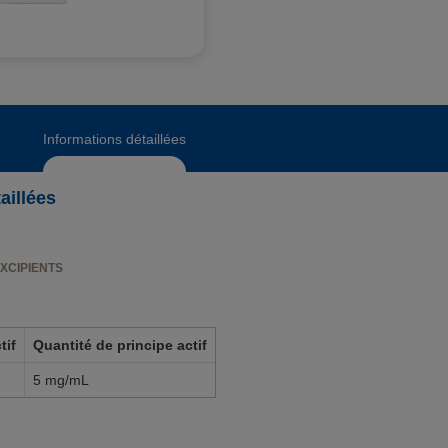
Informations détaillées
aillées
EXCIPIENTS
tif
Quantité de principe actif
5 mg/mL