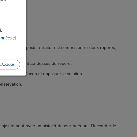
é.
données
et
traiter. Si le poids à traiter est compris entre deux repères,
iveau légèrement au-dessus du repère.
t Accepter
Incliner le flacon et appliquer la solution.
onservation.
conjointement avec un pistolet doseur adéquat. Raccorder le