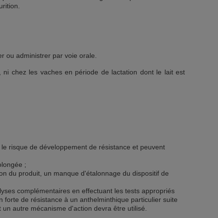
rition.
r ou administrer par voie orale.
 ni chez les vaches en période de lactation dont le lait est
nt le risque de développement de résistance et peuvent
olongée ;
ion du produit, un manque d'étalonnage du dispositif de
alyses complémentaires en effectuant les tests appropriés
 forte de résistance à un anthelminthique particulier suite
un autre mécanisme d'action devra être utilisé.