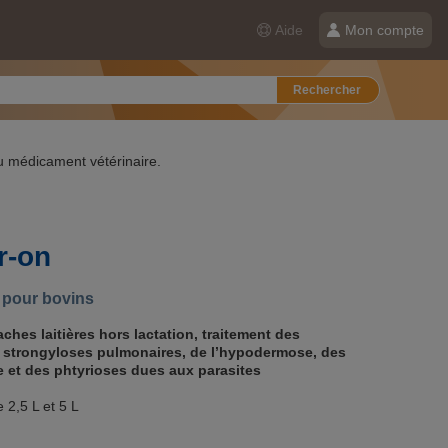
Aide
Mon compte
Rechercher
du médicament vétérinaire.
r-on
e pour bovins
ches laitières hors lactation, traitement des
, strongyloses pulmonaires, de l’hypodermose, des
e et des phtyrioses dues aux parasites
 2,5 L et 5 L