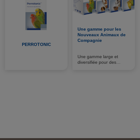
Une gamme pour les
Nouveaux Animaux de
Compagnie
PERROTONIC
Une gamme large et
diversifiée pour des
actions spécifiques et
adaptées aux oiseaux,
rongeurs, lapins, tortues
et lézards de compagnie.
Les NAC ont leurs
produits spécifiques :
Vitamines, minéraux,
transpondeurs
électroniques, implant
contraceptif (furets mâles)
…