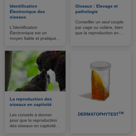
Identification
Oiseaux : Elevage et
Électronique des
pathologie
oiseaux
Conseiller un seul couple
L'Identification
par cage ou volière, bien
Électronique est un
que la reproduction en
moyen fiable et pratique
colonie soit possible chez
pour identifier les oiseaux
certains sujets comme les
d’espèces non
inséparables.
domestiques.
Par le Dr Régis
CAVIGNAUX
La reproduction des
oiseaux en captivité
TM
DERMATOPHYTEST
Les conseils à donner
pour que la reproduction
des oiseaux en captivité
se déroule bien.