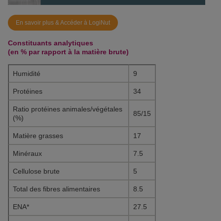
En savoir plus & Accéder à LogiNut
Constituants analytiques
(en % par rapport à la matière brute)
Humidité
9
Protéines
34
Ratio protéines animales/végétales
85/15
(%)
Matière grasses
17
Minéraux
7.5
Cellulose brute
5
Total des fibres alimentaires
8.5
ENA*
27.5