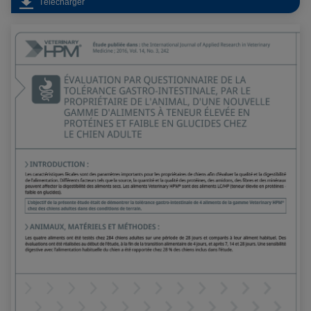
Télécharger
> Evaluation par questionnaire de la tolérance gastro-
intestinale, par le propriétaire de l'animal, d'une
nouvelle gamme d'aliments à teneur élevée en protéines
et faible en glucides chez le chien adulte
TOLÉRANCE DIGESTIVE APRÈS 1 MOIS
87% des chiens présentent une bonne
tolérance digestive :
Flatulence (79%)
Odeur des selles (87%)
Texture des selles (100%)
Volume de selles (83%)