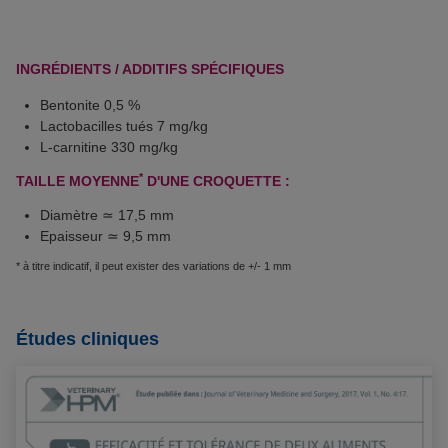
INGRÉDIENTS / ADDITIFS SPÉCIFIQUES
Bentonite
0,5 %
Lactobacilles tués
7 mg/kg
L-carnitine
330 mg/kg
*
TAILLE MOYENNE
D'UNE CROQUETTE :
Diamètre ≃ 17,5 mm
Epaisseur ≃ 9,5 mm
* à titre indicatif, il peut exister des variations de +/- 1 mm
Études cliniques
> Efficacité et tolérance de deux aliments pauvres en
glucides chez des chiens adultes de grande taille
présentant une sensibilité digestive : évaluation
aléatoire, croisée et à l'aveugle