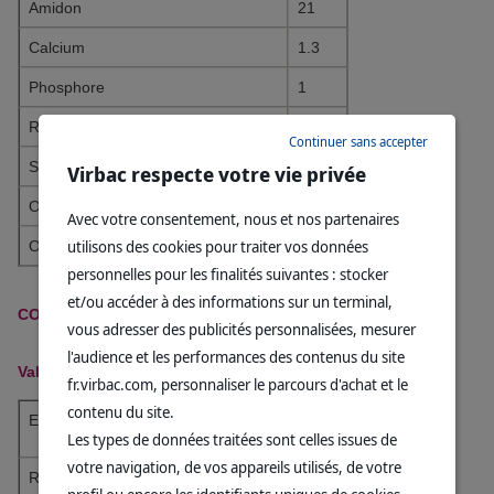
Amidon
21
Calcium
1.3
Phosphore
1
Ratio Calcium/Phosphore
1.3
Continuer sans accepter
Sodium
0.5
Virbac respecte votre vie privée
Oméga-6
3.7
Avec votre consentement, nous et nos partenaires
utilisons des cookies pour traiter vos données
Oméga-3
0.8
personnelles pour les finalités suivantes : stocker
et/ou accéder à des informations sur un terminal,
COMPOSITION
vous adresser des publicités personnalisées, mesurer
l'audience et les performances des contenus du site
Valeurs Nutritionnelles
fr.virbac.com, personnaliser le parcours d'achat et le
contenu du site.
EM** calculée (kcal/100g)
370
Les types de données traitées sont celles issues de
votre navigation, de vos appareils utilisés, de votre
RPC (g/Mcal)***
92