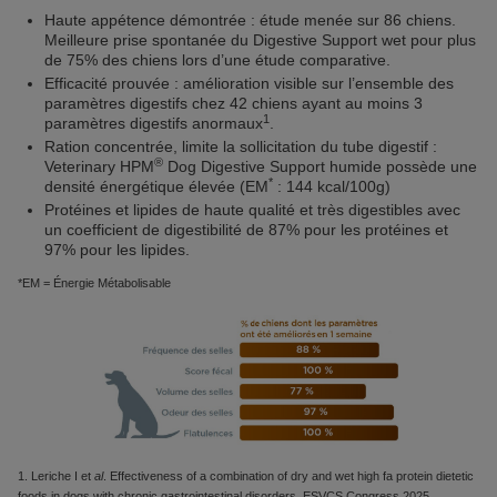
Haute appétence démontrée : étude menée sur 86 chiens.
Meilleure prise spontanée du Digestive Support wet pour plus
de 75% des chiens lors d’une étude comparative.
Efficacité prouvée : amélioration visible sur l’ensemble des
paramètres digestifs chez 42 chiens ayant au moins 3
1
paramètres digestifs anormaux
.
Ration concentrée, limite la sollicitation du tube digestif :
®
Veterinary HPM
Dog Digestive Support humide possède une
*
densité énergétique élevée (EM
: 144 kcal/100g)
Protéines et lipides de haute qualité et très digestibles avec
un coefficient de digestibilité de 87% pour les protéines et
97% pour les lipides.
*EM = Énergie Métabolisable
1. Leriche I et
al
. Effectiveness of a combination of dry and wet high fa protein dietetic
foods in dogs with chronic gastrointestinal disorders. ESVCS Congress 2025.