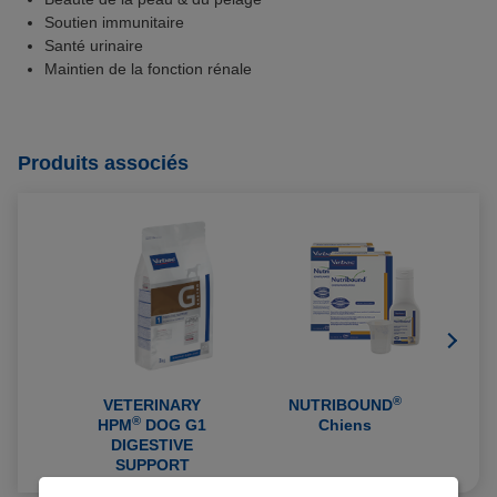
Soutien immunitaire
Santé urinaire
Maintien de la fonction rénale
Produits associés
®
VETERINARY
NUTRIBOUND
®
HPM
DOG G1
Chiens
DIGESTIVE
SUPPORT