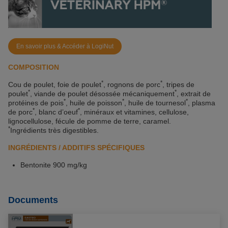
En savoir plus & Accéder à LogiNut
COMPOSITION
*
*
Cou de poulet, foie de poulet
, rognons de porc
, tripes de
*
*
poulet
, viande de poulet désossée mécaniquement
, extrait de
*
*
*
protéines de pois
, huile de poisson
, huile de tournesol
, plasma
*
*
de porc
, blanc d’oeuf
, minéraux et vitamines, cellulose,
lignocellulose, fécule de pomme de terre, caramel.
*
Ingrédients très digestibles.
INGRÉDIENTS / ADDITIFS SPÉCIFIQUES
Bentonite 900 mg/kg
Documents