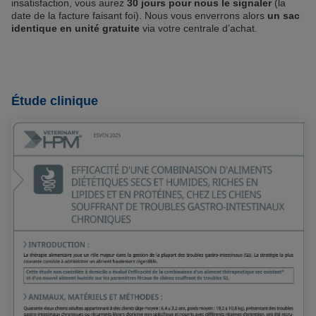
insatisfaction, vous aurez
30 jours pour nous le signaler
(la
date de la facture faisant foi). Nous vous enverrons alors
un sac
identique en unité gratuite
via votre centrale d’achat.
Étude clinique
Etude 2025 - Efficacité d'une combinaison d'aliments
diététiques secs et humides, riches en lipides et en
protéines, chez les chiens souffrant de troubles gastro-
intestinaux chronique
OBJECTIF DE CETTE ÉTUDE
Cette étude non contrôlée à domicile a
évalué l'efficacité de la combinaison d'un
*
et d'un
aliment thérapeutique sec existant
nouvel aliment humide sur les paramètres
fécaux de chiens souffrant de troubles GI.