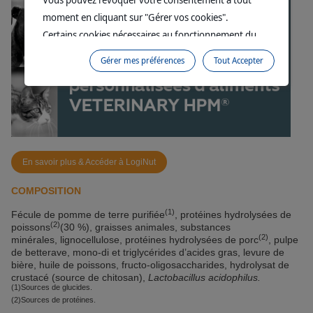
moment en cliquant sur "Gérer vos cookies".
Certains cookies nécessaires au fonctionnement du
site sont déposés sans votre consentement. Ils
Gérer mes préférences
Tout Accepter
permettent et facilitent votre navigation sur le site. En
cliquant sur “Continuer sans accepter” aucun cookie
soumis à votre consentement ne sera déposé.
Pour plus d'informations, vous pouvez consulter
notre
Politique de protection des données
et notre
Politique cookies
.
En savoir plus & Accéder à LogiNut
COMPOSITION
(1)
Fécule de pomme de terre purifiée
, protéines hydrolysées de
(2)
poissons
(30 %), graisses animales, substances
(2)
minérales, lignocellulose, protéines hydrolysées de porc
, pulpe
de betterave, mono-di et triglycérides d’acides gras, levure de
bière, huile de poissons, fructo-oligosaccharides, hydrolysat de
crustacé (source de chitosan),
Lactobacillus acidophilus.
(1)Sources de glucides.
(2)Sources de protéines.