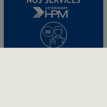
®
Veterinary
HPM : nos services pour vous accompagner
Nous sommes ravis de mettre à votre disposition une large
sélection d’outils et de services dédiés à la gamme
®
Veterinary
HPM. Conçues pour faciliter votre quotidien et
renforcer la satisfaction de vos clients, ces ressources sont
accessibles en ligne sur ce site ou auprès de votre délégué.