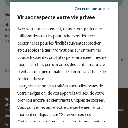
Continuer sans accepter
Bien que le brossage des dents soit la méthode de référence,
Virbac respecte votre vie privée
l'utilisation d'une
solution dentaire pour l'eau de boisson est
plus facile à mettre en œuvre
au quotidien. Il pourrait s'agir
Avec votre consentement, nous et nos partenaires
d'une option intéressante à recommander après un détartrage,
en particulier aux propriétaires d'animaux qui hésitent à brosser
utilisons des cookies pour traiter vos données
les dents de leur chien ou à leur donner un produit à mâcher.
personnelles pour les finalités suivantes : stocker
et/ou accéder à des informations sur un terminal,
vous adresser des publicités personnalisées, mesurer
Lire l'étude complète (EN)
l'audience et les performances des contenus du site
Tags :
Chien
Hygiène
fr.virbac.com, personnaliser le parcours d'achat et le
contenu du site.
Les types de données traitées sont celles issues de
votre navigation, de vos appareils utilisés, de votre
Pionnier de la santé dentaire des animaux de compagnie,
profil ou encore les identifiants uniques de cookies.
Virbac dispose de 30 ans d'expertise dans ce domaine
et
Vous pouvez révoquer votre consentement à tout
innove sans cesse pour aider les propriétaires à prendre soin des
moment en cliquant sur "Gérer vos cookies".
dents et des gencives de leurs animaux.
Certains cookies nécessaires au fonctionnement du
Aujourd'hui, nous proposons une large gamme de produits