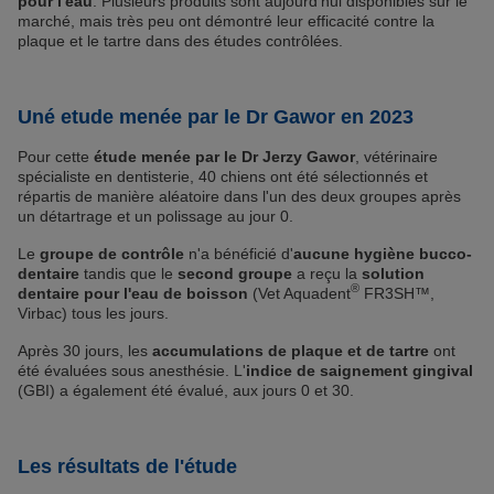
pour l'eau
. Plusieurs produits sont aujourd'hui disponibles sur le
marché, mais très peu ont démontré leur efficacité contre la
plaque et le tartre dans des études contrôlées.
Uné etude menée par le Dr Gawor en 2023
Pour cette
étude menée par le Dr Jerzy Gawor
, vétérinaire
spécialiste en dentisterie, 40 chiens ont été sélectionnés et
répartis de manière aléatoire dans l'un des deux groupes après
un détartrage et un polissage au jour 0.
Le
groupe de contrôle
n'a bénéficié d'
aucune hygiène bucco-
dentaire
tandis que le
second groupe
a reçu la
solution
®
dentaire pour l'eau de boisson
(Vet Aquadent
FR3SH™,
Virbac) tous les jours.
Après 30 jours, les
accumulations de plaque et de tartre
ont
été évaluées sous anesthésie. L'
indice de saignement gingival
(GBI) a également été évalué, aux jours 0 et 30.
Les résultats de l'étude