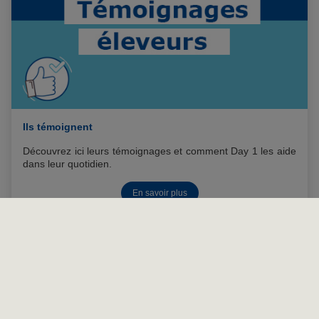
Ils témoignent
Découvrez ici leurs témoignages et comment Day 1 les aide
dans leur quotidien.
En savoir plus
VIRBAC : QUI SOMMES-NOUS ?