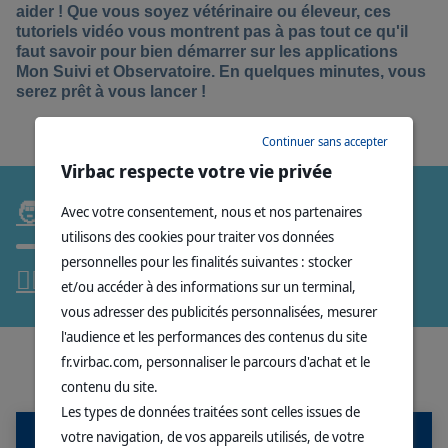
aider ! Que vous soyez vétérinaire ou éleveur, ces
tutoriels vidéo vous montrent pas à pas tout ce qu'il
faut savoir pour bien démarrer sur les applications
Mon Suivi et Observatoire. En quelques minutes, vous
serez prêt à vous lancer !
Continuer sans accepter
Virbac respecte votre vie privée
🧑
JE SUIS ELEVEUR.SE
→
Avec votre consentement, nous et nos partenaires
utilisons des cookies pour traiter vos données
personnelles pour les finalités suivantes : stocker
👩🏻‍⚕️
JE SUIS VETERINAIRE
→
et/ou accéder à des informations sur un terminal,
vous adresser des publicités personnalisées, mesurer
l'audience et les performances des contenus du site
fr.virbac.com, personnaliser le parcours d'achat et le
VOIR AUSSI...
contenu du site.
Les types de données traitées sont celles issues de
votre navigation, de vos appareils utilisés, de votre