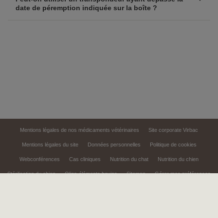
date de péremption indiquée sur la boîte ?
Mentions légales de nos médicaments vétérinaires
Site corporate Virbac
Mentions légales du site
Données personnelles
Politique de cookies
Webconférences
Cas cliniques
Nutrition du chat
Nutrition du chien
Stérilisation du chien
Oligo-éléments bovins
Sitemap
Gérer mes préférences
Le site Virbac Pro est un outil d'information et de communication
promotionnelle à destination des professionnels de la santé animale
Numéro d'autorisation : AP 2026/5025