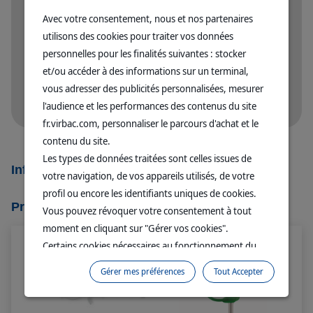
▶ Accédez à tous les contenus du site en illimité
Avec votre consentement, nous et nos partenaires
Replays webconférences, cas cliniques,
utilisons des cookies pour traiter vos données
articles rédigés par des experts
personnelles pour les finalités suivantes : stocker
▶ Accédez à votre espace professionnel Virbac
et/ou accéder à des informations sur un terminal,
vous adresser des publicités personnalisées, mesurer
Visualisez vos documents commerciaux,
commandez des outils en ligne,...
l'audience et les performances des contenus du site
fr.virbac.com, personnaliser le parcours d'achat et le
contenu du site.
Les types de données traitées sont celles issues de
Informations détaillées
votre navigation, de vos appareils utilisés, de votre
profil ou encore les identifiants uniques de cookies.
Produits associés
Vous pouvez révoquer votre consentement à tout
moment en cliquant sur "Gérer vos cookies".
Certains cookies nécessaires au fonctionnement du
site sont déposés sans votre consentement. Ils
Gérer mes préférences
Tout Accepter
permettent et facilitent votre navigation sur le site. En
cliquant sur “Continuer sans accepter” aucun cookie