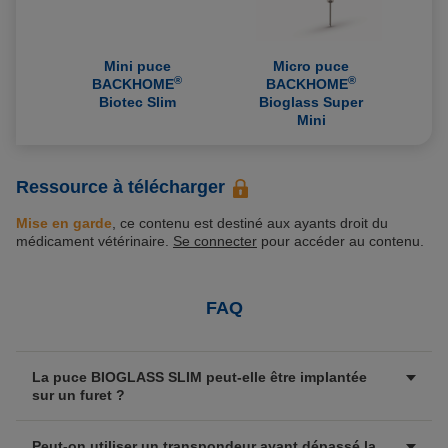
soumis à votre consentement ne sera déposé.
Pour plus d'informations, vous pouvez consulter
notre
Politique de protection des données
et notre
Mini puce
Micro puce
Politique cookies
.
®
®
BACKHOME
BACKHOME
Biotec Slim
Bioglass Super
Mini
Ressource à télécharger
Mise en garde
, ce contenu est destiné aux ayants droit du
médicament vétérinaire.
Se connecter
pour accéder au contenu.
FAQ
La puce BIOGLASS SLIM peut-elle être implantée
sur un furet ?
Peut-on utiliser un transpondeur ayant dépassé la