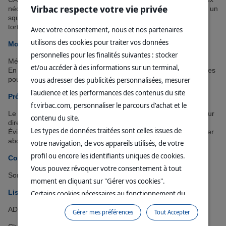
Virbac respecte votre vie privée
nécessaires permettant à votre animal d’avoir une carapace et un
squelette solides et de rééquilibrer la ration alimentaire des
tortues et lézards en captivité.
Avec votre consentement, nous et nos partenaires
utilisons des cookies pour traiter vos données
Mode d’emploi :
personnelles pour les finalités suivantes : stocker
Mélanger CALCIUM REPTILE à l’alimentation.
et/ou accéder à des informations sur un terminal,
En entretien ou en période de convalescence : mettre 16 gouttes
pour 500 g de poids vif sur les aliments.
vous adresser des publicités personnalisées, mesurer
l'audience et les performances des contenus du site
Précautions d’emploi :
fr.virbac.com, personnaliser le parcours d'achat et le
Le produit CALCIUM REPTILE ne doit jamais être administré pur
contenu du site.
directement dans la bouche de l'animal.
Les types de données traitées sont celles issues de
Éviter tout contact avec les yeux. Si contact avec les yeux, rincer
abondamment à l'eau claire.
votre navigation, de vos appareils utilisés, de votre
profil ou encore les identifiants uniques de cookies.
Composition :
Vous pouvez révoquer votre consentement à tout
Sorbitol, chlorure de calcium.
moment en cliquant sur "Gérer vos cookies".
Liste des additifs :
Certains cookies nécessaires au fonctionnement du
site sont déposés sans votre consentement. Ils
ADDITIFS NUTRITIONNELS PAR KG
Gérer mes préférences
Tout Accepter
permettent et facilitent votre navigation sur le site. En