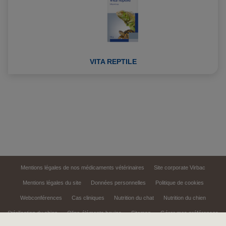
VITA REPTILE
Mentions légales de nos médicaments vétérinaires
Site corporate Virbac
Mentions légales du site
Données personnelles
Politique de cookies
Webconférences
Cas cliniques
Nutrition du chat
Nutrition du chien
Stérilisation du chien
Oligo-éléments bovins
Sitemap
Gérer mes préférences