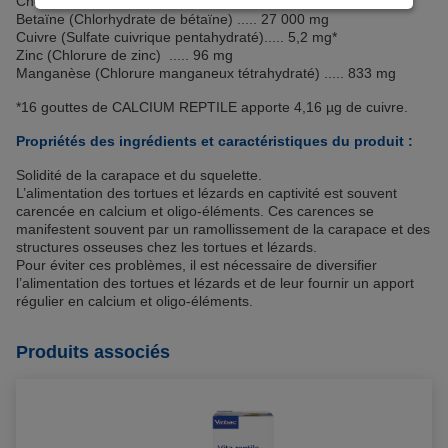
Choline (Chlorure de choline) ..... 308 000 mg
cliquant sur “Continuer sans accepter” aucun cookie
Betaïne (Chlorhydrate de bétaïne) ..... 27 000 mg
soumis à votre consentement ne sera déposé.
Cuivre (Sulfate cuivrique pentahydraté)..... 5,2 mg*
Zinc (Chlorure de zinc) ..... 96 mg
Pour plus d'informations, vous pouvez consulter
Manganèse (Chlorure manganeux tétrahydraté) ..... 833 mg
notre
Politique de protection des données
et notre
*16 gouttes de CALCIUM REPTILE apporte 4,16 µg de cuivre.
Politique cookies
.
Propriétés des ingrédients et caractéristiques du produit :
Solidité de la carapace et du squelette.
L’alimentation des tortues et lézards en captivité est souvent
carencée en calcium et oligo-éléments. Ces carences se
manifestent souvent par un ramollissement de la carapace et des
structures osseuses chez les tortues et lézards.
Pour éviter ces problèmes, il est nécessaire de diversifier
l’alimentation des tortues et lézards et de leur fournir un apport
régulier en calcium et oligo-éléments.
Produits associés