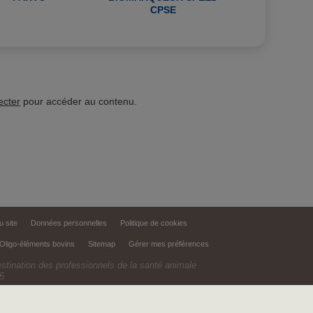
CPSE
ecter
pour accéder au contenu.
u site
Données personnelles
Politique de cookies
Oligo-éléments bovins
Sitemap
Gérer mes préférences
estination des professionnels de la santé animale
5
d