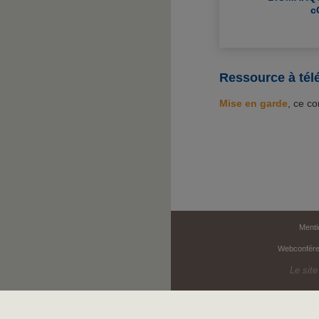
c
Ressource à tél
Mise en garde
, ce c
Menti
Webconfér
Le site