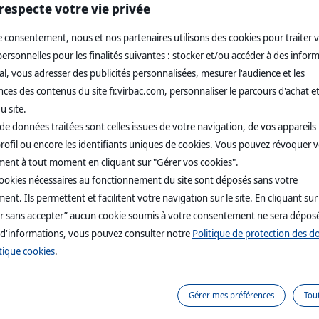
respecte votre vie privée
 PREVOIR :
te à usage unique et le flacon de réactif.
 consentement, nous et nos partenaires utilisons des cookies pour traiter 
à température ambiante.
rsonnelles pour les finalités suivantes : stocker et/ou accéder à des infor
es réactifs de lots différents.
NTILLON :
l, vous adresser des publicités personnalisées, mesurer l'audience et les
tal avec anticoagulant (EDTA ou héparine) : A l’aide d’une pipette à u
es des contenus du site fr.virbac.com, personnaliser le parcours d'achat et
hantillon au centre de chaque puits échantillon et attendre 10 à 15 sec
F :
u site.
 réactif dans chaque puits échantillon en maintenant le flacon en positio
de données traitées sont celles issues de votre navigation, de vos appareils u
ébute pas dans les 2 minutes, ajouter 2 gouttes supplémentaires de réact
rofil ou encore les identifiants uniques de cookies. Vous pouvez révoquer 
ent à tout moment en cliquant sur "Gérer vos cookies".
RPRETATION DES RESULTATS :
cookies nécessaires au fonctionnement du site sont déposés sans votre
ut de 15 minutes de migration :
t apparaître 1 bande rose dans la fenêtre de lecture (bande contrôle)
nt. Ils permettent et facilitent votre navigation sur le site. En cliquant sur
t apparaître 2 bandes roses bien distinctes dans la fenêtre de lecture 
r sans accepter” aucun cookie soumis à votre consentement ne sera dépos
nde test après seulement 10 minutes de migration permet de conclure à 
 d'informations, vous pouvez consulter notre
Politique de protection des 
rée comme un résultat positif.
e de contrôle rend le test invalide.
tique cookies
.
li est un test qualitatif rapide, basé sur le principe de l’immunochr
Gérer mes préférences
Tou
shmania infantum
et anti-
Ehrlichia canis
chez le chien.