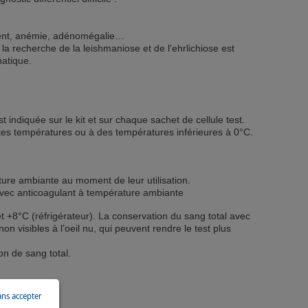
ent, anémie, adénomégalie…
 la recherche de la leishmaniose et de l’ehrlichiose est
matique.
 indiquée sur le kit et sur chaque sachet de cellule test.
rtes températures ou à des températures inférieures à 0°C.
ture ambiante au moment de leur utilisation.
avec anticoagulant à température ambiante
 +8°C (réfrigérateur). La conservation du sang total avec
 visibles à l’oeil nu, qui peuvent rendre le test plus
n de sang total.
ans accepter