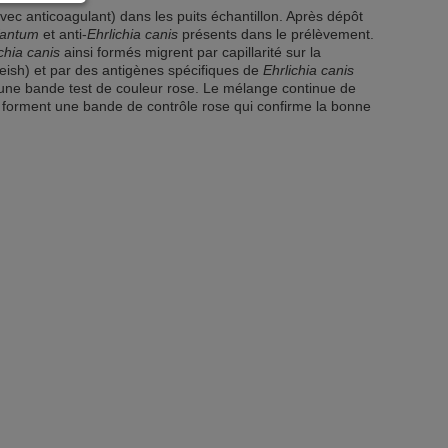
avec anticoagulant) dans les puits échantillon. Après dépôt
nfantum
et anti-
Ehrlichia canis
présents dans le prélèvement.
chia canis
ainsi formés migrent par capillarité sur la
eish) et par des antigènes spécifiques de
Ehrlichia canis
s une bande test de couleur rose. Le mélange continue de
es forment une bande de contrôle rose qui confirme la bonne