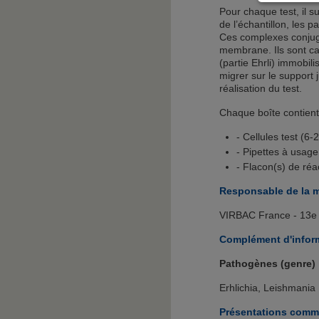
Pour chaque test, il s
de l’échantillon, les p
Ces complexes conjugu
membrane. Ils sont ca
(partie Ehrli) immobi
migrer sur le support
réalisation du test.
Chaque boîte contient
- Cellules test (6-
- Pipettes à usage
- Flacon(s) de réac
Responsable de la m
VIRBAC France - 13e 
Complément d'infor
Pathogènes (genre)
Erhlichia, Leishmania
Présentations comme