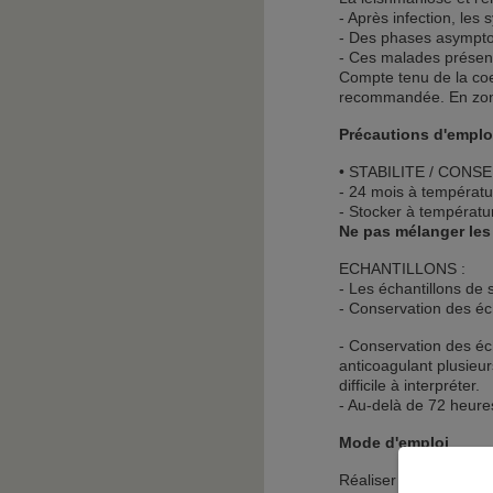
- Après infection, les
- Des phases asymptom
- Ces malades présen
Compte tenu de la coex
recommandée. En zone d
Précautions d'emplo
• STABILITE / CONS
- 24 mois à températur
- Stocker à températu
Ne pas mélanger les r
ECHANTILLONS :
- Les échantillons de
- Conservation des éc
- Conservation des éc
anticoagulant plusieur
difficile à interpréter.
- Au-delà de 72 heure
Mode d'emploi
Réaliser un prélèveme