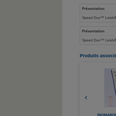
Présentation
Speed Duo™ Leish/Eh
Présentation
Speed Duo™ Leish/Eh
Produits associ
M
TM
LEISH K
SPEED READER
BIOMARQ