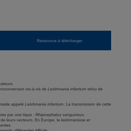
Ressource à télécharger
cateurs.
roconversion vis-à-vis de
Leishmania infantum
et/ou de
arasite appelé
Leishmania
infantum
. La transmission de cette
ise par une tique :
Rhipicephalus sanguineus.
e de leurs vecteurs. En Europe, la leishmaniose et
uentes.
stic différentiel difficile :