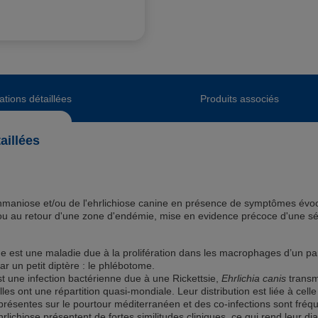
ations détaillées
Produits associés
aillées
ishmaniose et/ou de l'ehrlichiose canine en présence de symptômes évo
u au retour d'une zone d'endémie, mise en evidence précoce d'une sé
e est une maladie due à la prolifération dans les macrophages d’un p
r un petit diptère : le phlébotome.
st une infection bactérienne due à une Rickettsie,
Ehrlichia canis
transm
les ont une répartition quasi-mondiale. Leur distribution est liée à cell
s présentes sur le pourtour méditerranéen et des co-infections sont fréq
rlichiose présentent de fortes similitudes cliniques, ce qui rend leur diagno