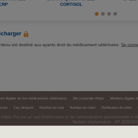
CRP
CORTISOL
écharger
ontenu est destiné aux ayants droit du médicament vétérinaire.
Se conn
ons légales de nos médicaments vétérinaires
Site corporate Virbac
Mentions légales d
ences
Cas cliniques
Nutrition du chat
Nutrition du chien
Stérilisation du chien
 Virbac Pro est un outil d'information et de communication promotionnelle à d
Numéro d'autorisation : AP 2026/502
Copyright © 1999,
2026
Virbac. All rights reserve