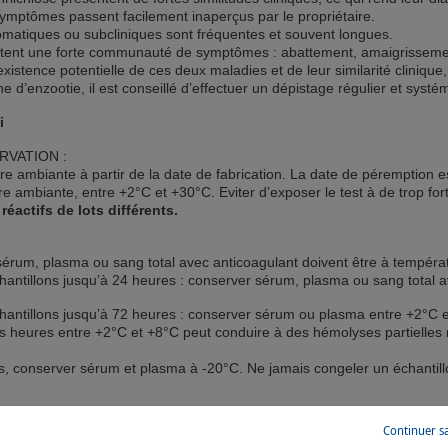
 symptômes passent facilement inaperçus par le propriétaire.
atiques ou subcliniques sont fréquentes et souvent longues.
tent une forte communauté de symptômes : abattement, amaigrissem
istence potentielle de ces deux maladies et de leur similarité clinique,
’enzootie, il est conseillé d’effectuer un dépistage régulier et systé
i
ERVATION :
e ambiante à partir de la date de fabrication. La date de péremption est
re ambiante, entre +2°C et +30°C. Eviter d’exposer le test à de trop fo
éactifs de lots différents.
 sérum, plasma ou sang total avec anticoagulant doivent être à tempéra
hantillons jusqu’à 24 heures : conserver sérum, plasma ou sang total 
hantillons jusqu’à 72 heures : conserver sérum ou plasma entre +2°C et
s heures entre +2°C et +8°C peut conduire à des hémolyses partielles non
s, conserver sérum et plasma à -20°C. Ne jamais congeler un échantillo
Continuer s
nt de plasma, sérum ou sang total avec anticoagulant.