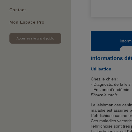
Contact
Mon Espace Pro
Accès au site grand public
Inform
Informations dét
Utilisation
Chez le chien :
- Diagnostic de la le
- En zone d'endémie o
Ehrlichia canis
.
La leishmaniose canin
maladie est assurée pa
L’ehrlichiose canine e
Ces maladies vectoriel
l’ehrlichiose sont trè
La leishmaniose et l’eh