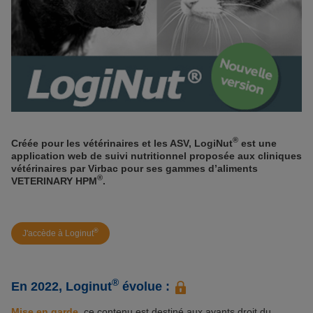
®
Créée pour les vétérinaires et les ASV, LogiNut
est une
application web de suivi nutritionnel proposée aux cliniques
vétérinaires par Virbac pour ses gammes d’aliments
®
VETERINARY HPM
.
®
J'accède à Loginut
®
En 2022, Loginut
évolue :
Mise en garde
, ce contenu est destiné aux ayants droit du