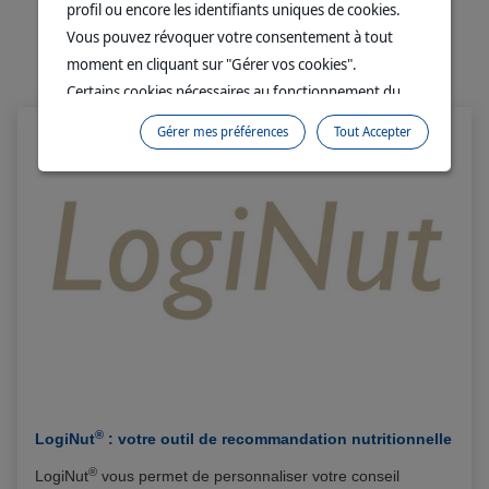
profil ou encore les identifiants uniques de cookies.
Vous pouvez révoquer votre consentement à tout
A VOIR AUSSI...
moment en cliquant sur "Gérer vos cookies".
Certains cookies nécessaires au fonctionnement du
site sont déposés sans votre consentement. Ils
Gérer mes préférences
Tout Accepter
permettent et facilitent votre navigation sur le site. En
cliquant sur “Continuer sans accepter” aucun cookie
soumis à votre consentement ne sera déposé.
Pour plus d'informations, vous pouvez consulter
notre
Politique de protection des données
et notre
Politique cookies
.
®
LogiNut
: votre outil de recommandation nutritionnelle
®
LogiNut
vous permet de personnaliser votre conseil