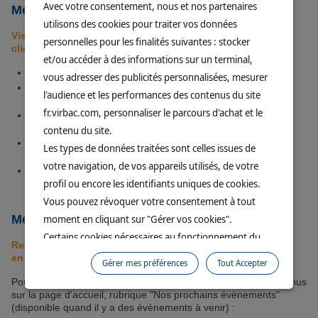
Avec votre consentement, nous et nos partenaires
Mes contacts Virbac
utilisons des cookies pour traiter vos données
Visualisez vos interlocuteurs Virbac et contactez-les en 1
personnelles pour les finalités suivantes : stocker
clic :
et/ou accéder à des informations sur un terminal,
Votre responsable client (RC)
vous adresser des publicités personnalisées, mesurer
Votre responsable conseil régional (RCR) - animaux de
l'audience et les performances des contenus du site
compagnie
fr.virbac.com, personnaliser le parcours d'achat et le
Votre consultant en relation client (CRC) - animaux de
compagnie
contenu du site.
Votre responsable conseil vétérinaire (RCV) - animaux
Les types de données traitées sont celles issues de
d'élevage
votre navigation, de vos appareils utilisés, de votre
Le directeur régional
profil ou encore les identifiants uniques de cookies.
Vous pouvez révoquer votre consentement à tout
moment en cliquant sur "Gérer vos cookies".
Mes évènements
Certains cookies nécessaires au fonctionnement du
Retrouvez ici les évènements Virbac que vous avez ajouté
site sont déposés sans votre consentement. Ils
en favori.
Gérer mes préférences
Tout Accepter
permettent et facilitent votre navigation sur le site. En
Pour ajouter un évènement dans votre espace privé, rendez-vous
cliquant sur “Continuer sans accepter” aucun cookie
sur la page d'accueil, rubrique "Nos prochains évènements"
soumis à votre consentement ne sera déposé.
(disponible quand il y a des évènements à venir) :