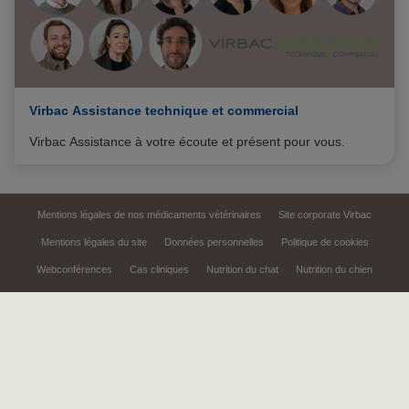
Virbac Assistance technique et commercial
Virbac Assistance à votre écoute et présent pour vous.
Mentions légales de nos médicaments vétérinaires
Site corporate Virbac
Mentions légales du site
Données personnelles
Politique de cookies
Webconférences
Cas cliniques
Nutrition du chat
Nutrition du chien
Stérilisation du chien
Oligo-éléments bovins
Sitemap
Gérer mes préférences
Le site Virbac Pro est un outil d'information et de communication
promotionnelle à destination des professionnels de la santé animale
Numéro d'autorisation : AP 2026/5025
Copyright © 1999,
2026
Virbac. All rights reserved