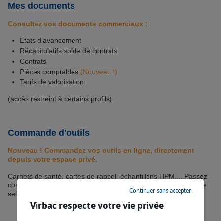
Mes documents
Consultez vos documents commerciaux :
Etats d’avancement
Récapitulatifs solde de contrats
Contrats
Pièces comptables
(Nouveau !)
Tarifs de valorisation
(accès restreint à certains profils)
Commande d'outils
Nouveau ! Commandez vos outils en ligne, directement
depuis votre espace privé.
Carnets de santé, cartes de rappel, échantillons HPM,... Passez
commande des outils dont vous avez besoin pour votre clinique
Continuer sans accepter
selon votre quota disponible (nutrition/vaccin).
Virbac respecte votre vie privée